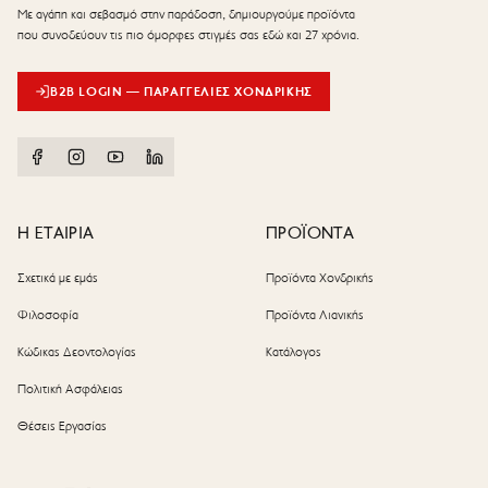
Με αγάπη και σεβασμό στην παράδοση, δημιουργούμε προϊόντα
που συνοδεύουν τις πιο όμορφες στιγμές σας εδώ και 27 χρόνια.
B2B LOGIN — ΠΑΡΑΓΓΕΛΊΕΣ ΧΟΝΔΡΙΚΉΣ
Η ΕΤΑΙΡΙΑ
ΠΡΟΪΟΝΤΑ
Σχετικά με εμάς
Προϊόντα Χονδρικής
Φιλοσοφία
Προϊόντα Λιανικής
Κώδικας Δεοντολογίας
Κατάλογος
Πολιτική Ασφάλειας
Θέσεις Εργασίας