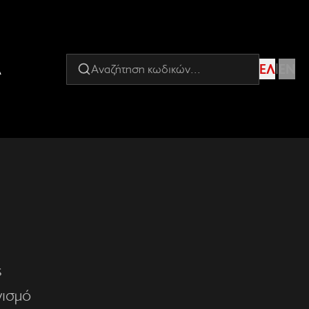
Α
ΕΛ
|
EN
ς
νισμό