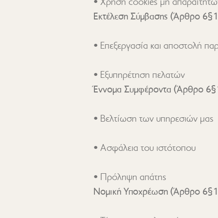
• Χρήση cookies μη απαραίτητω
Εκτέλεση Σύμβασης (Άρθρο 6§
• Εξυπηρέτηση πελατών
Έννομα Συμφέροντα (Άρθρο 6§
• Πρόληψη απάτης
Νομική Υποχρέωση (Άρθρο 6§1