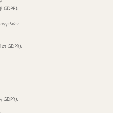
ν
1β GDPR):
1στ GDPR):
γ GDPR):