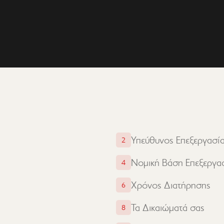
Υπεύθυνος Επεξεργασί
2
Νομική Βάση Επεξεργα
4
Χρόνος Διατήρησης
6
Τα Δικαιώματά σας
8