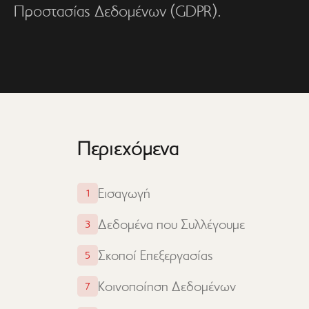
Προστασίας Δεδομένων (GDPR).
Περιεχόμενα
Εισαγωγή
1
Δεδομένα που Συλλέγουμε
3
Σκοποί Επεξεργασίας
5
Κοινοποίηση Δεδομένων
7