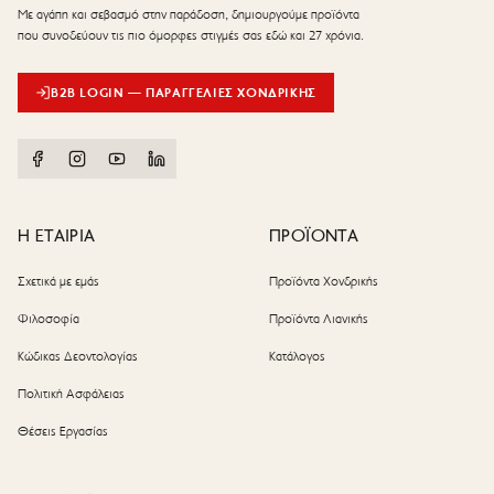
Με αγάπη και σεβασμό στην παράδοση, δημιουργούμε προϊόντα
που συνοδεύουν τις πιο όμορφες στιγμές σας εδώ και 27 χρόνια.
B2B LOGIN — ΠΑΡΑΓΓΕΛΊΕΣ ΧΟΝΔΡΙΚΉΣ
Η ΕΤΑΙΡΙΑ
ΠΡΟΪΟΝΤΑ
Σχετικά με εμάς
Προϊόντα Χονδρικής
Φιλοσοφία
Προϊόντα Λιανικής
Κώδικας Δεοντολογίας
Κατάλογος
Πολιτική Ασφάλειας
Θέσεις Εργασίας