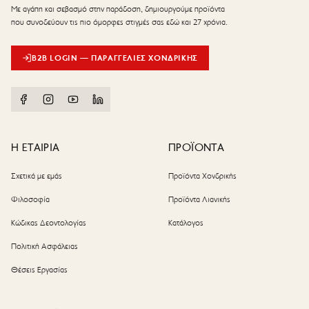
Με αγάπη και σεβασμό στην παράδοση, δημιουργούμε προϊόντα
που συνοδεύουν τις πιο όμορφες στιγμές σας εδώ και 27 χρόνια.
B2B LOGIN — ΠΑΡΑΓΓΕΛΊΕΣ ΧΟΝΔΡΙΚΉΣ
Η ΕΤΑΙΡΙΑ
ΠΡΟΪΟΝΤΑ
Σχετικά με εμάς
Προϊόντα Χονδρικής
Φιλοσοφία
Προϊόντα Λιανικής
Κώδικας Δεοντολογίας
Κατάλογος
Πολιτική Ασφάλειας
Θέσεις Εργασίας