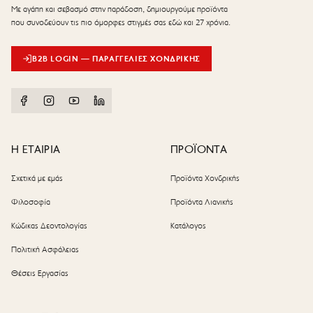
Με αγάπη και σεβασμό στην παράδοση, δημιουργούμε προϊόντα
που συνοδεύουν τις πιο όμορφες στιγμές σας εδώ και 27 χρόνια.
B2B LOGIN — ΠΑΡΑΓΓΕΛΊΕΣ ΧΟΝΔΡΙΚΉΣ
Η ΕΤΑΙΡΙΑ
ΠΡΟΪΟΝΤΑ
Σχετικά με εμάς
Προϊόντα Χονδρικής
Φιλοσοφία
Προϊόντα Λιανικής
Κώδικας Δεοντολογίας
Κατάλογος
Πολιτική Ασφάλειας
Θέσεις Εργασίας