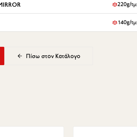
MIRROR
220g/τμ
140g/τμ
Πίσω στον Κατάλογο