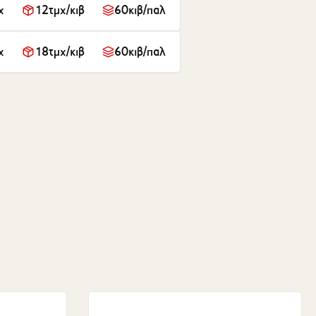
χ
12τμχ/κιβ
60κιβ/παλ
χ
18τμχ/κιβ
60κιβ/παλ