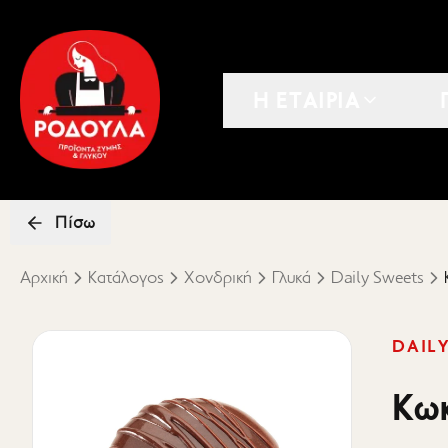
Η ΕΤΑΙΡΙΑ
Πίσω
Αρχική
Κατάλογος
Χονδρική
Γλυκά
Daily Sweets
DAIL
Κω