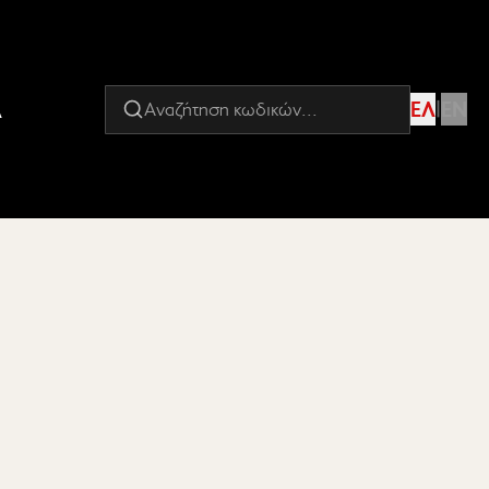
Α
ΕΛ
|
EN