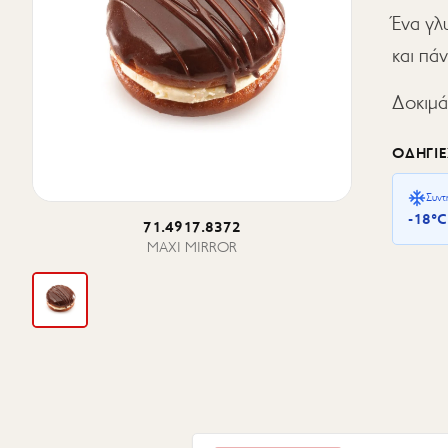
Ένα γλ
και πά
Δοκιμ
ΟΔΗΓΊΕ
Συντ
-18°C
71.4917.8372
MAXI MIRROR