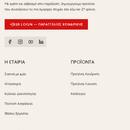
Με αγάπη και σεβασμό στην παράδοση, δημιουργούμε προϊόντα
που συνοδεύουν τις πιο όμορφες στιγμές σας εδώ και 27 χρόνια.
B2B LOGIN — ΠΑΡΑΓΓΕΛΊΕΣ ΧΟΝΔΡΙΚΉΣ
Η ΕΤΑΙΡΙΑ
ΠΡΟΪΟΝΤΑ
Σχετικά με εμάς
Προϊόντα Χονδρικής
Φιλοσοφία
Προϊόντα Λιανικής
Κώδικας Δεοντολογίας
Κατάλογος
Πολιτική Ασφάλειας
Θέσεις Εργασίας