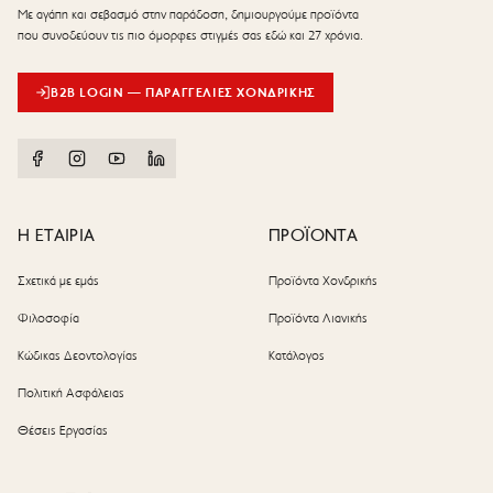
Με αγάπη και σεβασμό στην παράδοση, δημιουργούμε προϊόντα
που συνοδεύουν τις πιο όμορφες στιγμές σας εδώ και 27 χρόνια.
B2B LOGIN — ΠΑΡΑΓΓΕΛΊΕΣ ΧΟΝΔΡΙΚΉΣ
Η ΕΤΑΙΡΙΑ
ΠΡΟΪΟΝΤΑ
Σχετικά με εμάς
Προϊόντα Χονδρικής
Φιλοσοφία
Προϊόντα Λιανικής
Κώδικας Δεοντολογίας
Κατάλογος
Πολιτική Ασφάλειας
Θέσεις Εργασίας