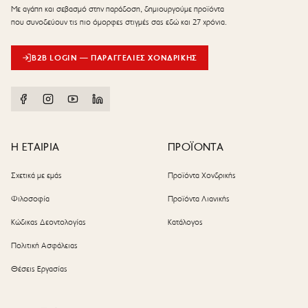
Με αγάπη και σεβασμό στην παράδοση, δημιουργούμε προϊόντα
που συνοδεύουν τις πιο όμορφες στιγμές σας εδώ και 27 χρόνια.
B2B LOGIN — ΠΑΡΑΓΓΕΛΊΕΣ ΧΟΝΔΡΙΚΉΣ
Η ΕΤΑΙΡΙΑ
ΠΡΟΪΟΝΤΑ
Σχετικά με εμάς
Προϊόντα Χονδρικής
Φιλοσοφία
Προϊόντα Λιανικής
Κώδικας Δεοντολογίας
Κατάλογος
Πολιτική Ασφάλειας
Θέσεις Εργασίας