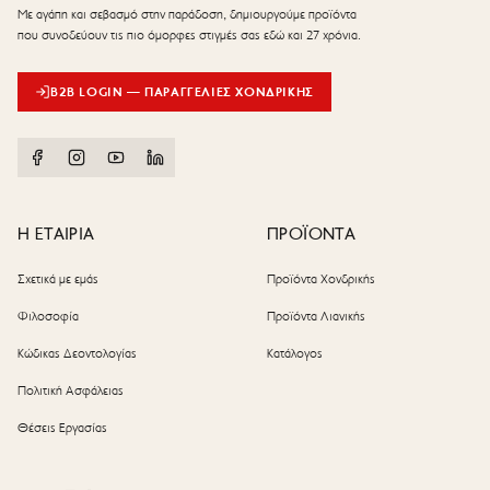
Με αγάπη και σεβασμό στην παράδοση, δημιουργούμε προϊόντα
που συνοδεύουν τις πιο όμορφες στιγμές σας εδώ και 27 χρόνια.
B2B LOGIN — ΠΑΡΑΓΓΕΛΊΕΣ ΧΟΝΔΡΙΚΉΣ
Η ΕΤΑΙΡΙΑ
ΠΡΟΪΟΝΤΑ
Σχετικά με εμάς
Προϊόντα Χονδρικής
Φιλοσοφία
Προϊόντα Λιανικής
Κώδικας Δεοντολογίας
Κατάλογος
Πολιτική Ασφάλειας
Θέσεις Εργασίας