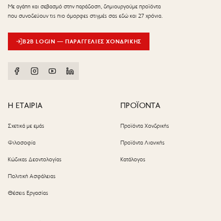
Με αγάπη και σεβασμό στην παράδοση, δημιουργούμε προϊόντα
που συνοδεύουν τις πιο όμορφες στιγμές σας εδώ και 27 χρόνια.
B2B LOGIN — ΠΑΡΑΓΓΕΛΊΕΣ ΧΟΝΔΡΙΚΉΣ
Η ΕΤΑΙΡΙΑ
ΠΡΟΪΟΝΤΑ
Σχετικά με εμάς
Προϊόντα Χονδρικής
Φιλοσοφία
Προϊόντα Λιανικής
Κώδικας Δεοντολογίας
Κατάλογος
Πολιτική Ασφάλειας
Θέσεις Εργασίας