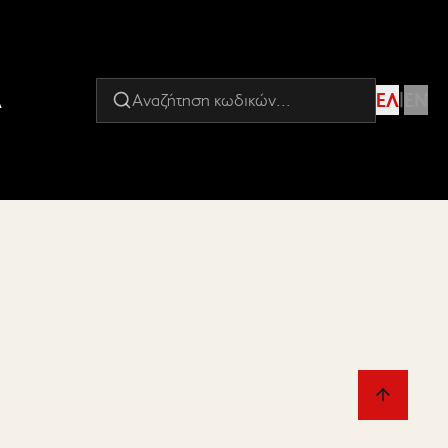
Α
ΕΛ
|
EN