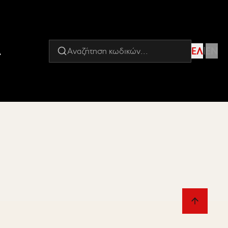
Α
ΕΛ
|
EN