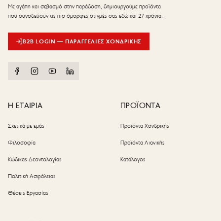
Με αγάπη και σεβασμό στην παράδοση, δημιουργούμε προϊόντα
που συνοδεύουν τις πιο όμορφες στιγμές σας εδώ και 27 χρόνια.
B2B LOGIN — ΠΑΡΑΓΓΕΛΊΕΣ ΧΟΝΔΡΙΚΉΣ
Η ΕΤΑΙΡΙΑ
ΠΡΟΪΟΝΤΑ
Σχετικά με εμάς
Προϊόντα Χονδρικής
Φιλοσοφία
Προϊόντα Λιανικής
Κώδικας Δεοντολογίας
Κατάλογος
Πολιτική Ασφάλειας
Θέσεις Εργασίας