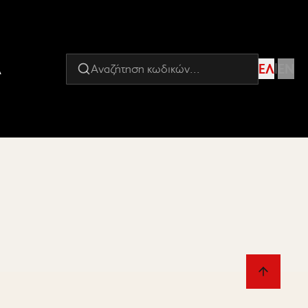
Α
ΕΛ
|
EN